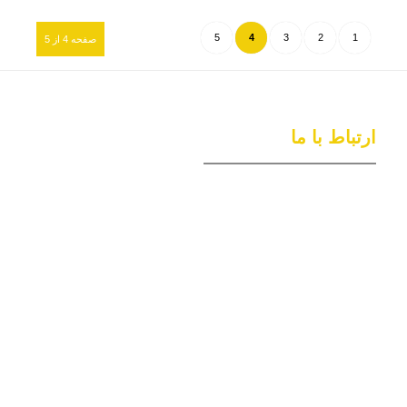
5
4
3
2
1
صفحه 4 از 5
ارتباط با ما
آدرس: تهران تهرانپارس
شرقی خیابان ۱۹۶ شرقی
پلاک۳۳ واحد۳
تلفن:۰۹۱۲۹۴۴۹۲۱۲
تلفن:۰۹۳۹۵۴۶۳۷۸۷
ایمیل:Tanaz.bahar2019@gmail.com